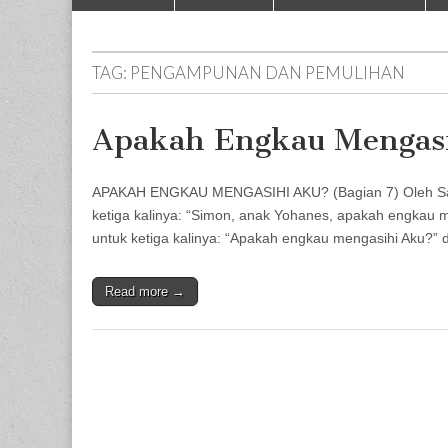
to
menu
content
TAG:
PENGAMPUNAN DAN PEMULIHAN
Apakah Engkau Mengasi
APAKAH ENGKAU MENGASIHI AKU? (Bagian 7) Oleh Sam
ketiga kalinya: “Simon, anak Yohanes, apakah engkau m
untuk ketiga kalinya: “Apakah engkau mengasihi Aku?”
Read more →