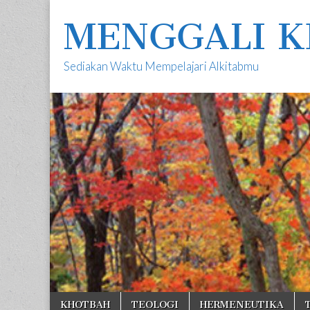
MENGGALI K
Sediakan Waktu Mempelajari Alkitabmu
Skip
Main
KHOTBAH
TEOLOGI
HERMENEUTIKA