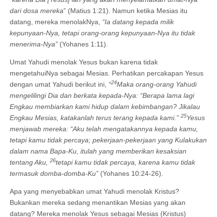
dari dosa mereka
” (Matius 1:21). Namun ketika Mesias itu
datang, mereka menolakNya,
“Ia datang kepada milik
kepunyaan-Nya, tetapi orang-orang kepunyaan-Nya itu tidak
menerima-Nya”
(Yohanes 1:11).
Umat Yahudi menolak Yesus bukan karena tidak
mengetahuiNya sebagai Mesias. Perhatikan percakapan Yesus
24
dengan umat Yahudi berikut ini,
“
Maka orang-orang Yahudi
mengelilingi Dia dan berkata kepada-Nya: “Berapa lama lagi
Engkau membiarkan kami hidup dalam kebimbangan? Jikalau
25
Engkau Mesias, katakanlah terus terang kepada kami.”
Yesus
menjawab mereka: “Aku telah mengatakannya kepada kamu,
tetapi kamu tidak percaya; pekerjaan-pekerjaan yang Kulakukan
dalam nama Bapa-Ku, itulah yang memberikan kesaksian
26
tentang Aku,
tetapi kamu tidak percaya, karena kamu tidak
termasuk domba-domba-Ku”
(Yohanes 10:24-26).
Apa yang menyebabkan umat Yahudi menolak Kristus?
Bukankan mereka sedang menantikan Mesias yang akan
datang? Mereka menolak Yesus sebagai Mesias (Kristus)