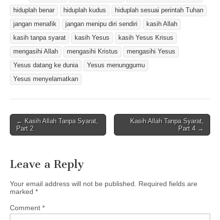
hiduplah benar
hiduplah kudus
hiduplah sesuai perintah Tuhan
jangan menafik
jangan menipu diri sendiri
kasih Allah
kasih tanpa syarat
kasih Yesus
kasih Yesus Krisus
mengasihi Allah
mengasihi Kristus
mengasihi Yesus
Yesus datang ke dunia
Yesus menunggumu
Yesus menyelamatkan
Post
← Kasih Allah Tanpa Syarat,
Kasih Allah Tanpa Syarat,
Part 2
Part 4 →
navigation
Leave a Reply
Your email address will not be published.
Required fields are
marked
*
Comment
*