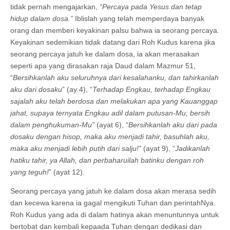
tidak pernah mengajarkan,
“Percaya pada Yesus dan tetap
hidup dalam dosa.”
Iblislah yang telah memperdaya banyak
orang dan memberi keyakinan palsu bahwa ia seorang percaya.
Keyakinan sedemikian tidak datang dari Roh Kudus karena jika
seorang percaya jatuh ke dalam dosa, ia akan merasakan
seperti apa yang dirasakan raja Daud dalam Mazmur 51,
“
Bersihkanlah aku seluruhnya dari kesalahanku, dan tahirkanlah
aku dari dosaku
” (ay 4), “
Terhadap Engkau, terhadap Engkau
sajalah aku telah berdosa dan melakukan apa yang Kauanggap
jahat, supaya ternyata Engkau adil dalam putusan-Mu, bersih
dalam penghukuman-Mu”
(ayat 6), “
Bersihkanlah aku dari pada
dosaku dengan hisop, maka aku menjadi tahir, basuhlah aku,
maka aku menjadi lebih putih dari salju!”
(ayat 9), “
Jadikanlah
hatiku tahir, ya Allah, dan perbaharuilah batinku dengan roh
yang teguh!
” (ayat 12).
Seorang percaya yang jatuh ke dalam dosa akan merasa sedih
dan kecewa karena ia gagal mengikuti Tuhan dan perintahNya.
Roh Kudus yang ada di dalam hatinya akan menuntunnya untuk
bertobat dan kembali kepaada Tuhan dengan dedikasi dan