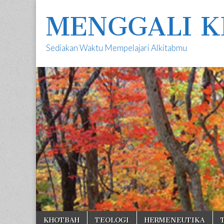
MENGGALI K
Sediakan Waktu Mempelajari Alkitabmu
Skip
Main
KHOTBAH
TEOLOGI
HERMENEUTIKA