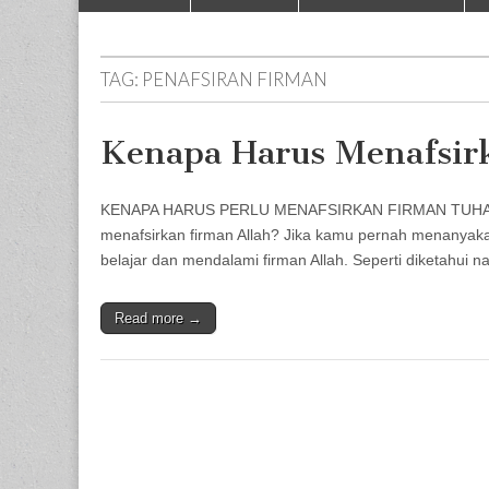
to
menu
content
TAG:
PENAFSIRAN FIRMAN
Kenapa Harus Menafsir
KENAPA HARUS PERLU MENAFSIRKAN FIRMAN TUHAN? 
menafsirkan firman Allah? Jika kamu pernah menanyaka
belajar dan mendalami firman Allah. Seperti diketahui n
Read more →