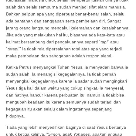
Kebiasaan manusia untuk selalu mempertunjukkan dirinya tidak
salah dan selalu sempurna sudah menjadi sifat alam manusia.
Bahkan selipun apa yang diperbuat benar-benar salah, selalu
ada bantahan dan sanggapan serta pembelaan diri. Sangat
jarang orang langsung mengakui kelemahan dan kesalahannya.
Jika ada yang melakukan hal itu, biasanya ada kata-kata atau
kalimat bersambung dari pengakuannya seperti “
tapi”
atau
“
tetapi
.” Ia tidak rela dipersalahan total atas apa yang terjadi
maka pembelaan dan sanggahan adalah respon alami.
Ketika Petrus menyangkal Tuhan Yesus, ia menyadari bahwa ia
sudah salah. Ia menangisi kegagalannya. Ia tidak pernah
menyangkal kegagalannya karena ia sadar sudah mengingkari
Yesus tiga kali dalam waktu yang cukup singkat. Ia menyesal,
dan hatinya hancur karena perbuatan itu, namun ia tidak bisa
mengubah keadaan itu karena semuanya sudah terjadi dan
kegagalan itu akan selalu dalam ingatannya sepanjang
hidupnya.
Tiada yang lebih menyedihkan baginya di saat Yesus bertanya
untuk ketiga kalinya, “
Simon, anak Yohanes, apakah engkau