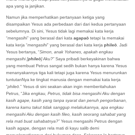
apa yang ia janjikan.
Namun jika memperhatikan pertanyaan ketiga yang
disampaikan Yesus ada perbedaan dari dari kedua pertanyaan
sebelumnya. Di sini, Yesus tidak lagi memakai kata kerja
“
mengasih
i” yang berasal dari kata
agapaō
tetapi Ia memakai
kata kerja “
mengasihi
” yang berasal dari kata kerja
phileō
. Jadi
Yesus bertanya, “
Simon, anak Yohanes, apakah engkau
mengasihi [
phileō
] Aku?”
Saya pribadi berkeyakinan bahwa
yang membuat Petrus sangat sedih bukan hanya karena Yesus
menanyakannya tiga kali tetapi juga karena Yesus menurunkan
tuntutanNya ke tingkat manusia dengan memakai kata kerja
“
phileō
.” Yesus di sini seakan-akan ingin memberitahukan
Petrus, “J
ika engkau, Petrus, tidak bisa mengasihi Aku dengan
kasih agape, kasih yang tanpa syarat dan penuh pengorbanan,
karena kamu takut tidak sanggup melakukannya, apa engkau
mengasihi Aku dengan kasih fileo, kasih seorang sahabat yang
rela mati buat sahabatnya?”
Yesus mengasihi Petrus dengan
kasih agape, dengan rela mati di kayu salib demi