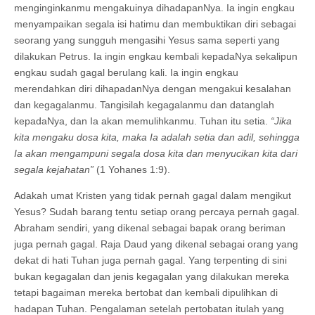
menginginkanmu mengakuinya dihadapanNya. Ia ingin engkau
menyampaikan segala isi hatimu dan membuktikan diri sebagai
seorang yang sungguh mengasihi Yesus sama seperti yang
dilakukan Petrus. Ia ingin engkau kembali kepadaNya sekalipun
engkau sudah gagal berulang kali. Ia ingin engkau
merendahkan diri dihapadanNya dengan mengakui kesalahan
dan kegagalanmu. Tangisilah kegagalanmu dan datanglah
kepadaNya, dan Ia akan memulihkanmu. Tuhan itu setia.
“Jika
kita mengaku dosa kita, maka Ia adalah setia dan adil, sehingga
Ia akan mengampuni segala dosa kita dan menyucikan kita dari
segala kejahatan”
(1 Yohanes 1:9).
Adakah umat Kristen yang tidak pernah gagal dalam mengikut
Yesus? Sudah barang tentu setiap orang percaya pernah gagal.
Abraham sendiri, yang dikenal sebagai bapak orang beriman
juga pernah gagal. Raja Daud yang dikenal sebagai orang yang
dekat di hati Tuhan juga pernah gagal. Yang terpenting di sini
bukan kegagalan dan jenis kegagalan yang dilakukan mereka
tetapi bagaiman mereka bertobat dan kembali dipulihkan di
hadapan Tuhan. Pengalaman setelah pertobatan itulah yang