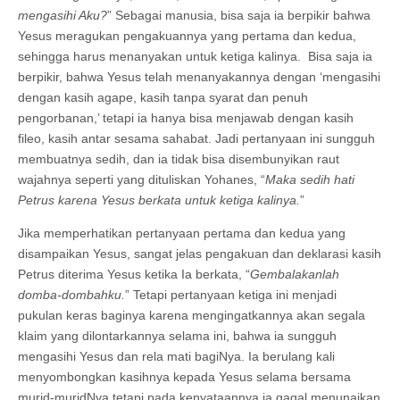
mengasihi Aku?
” Sebagai manusia, bisa saja ia berpikir bahwa
Yesus meragukan pengakuannya yang pertama dan kedua,
sehingga harus menanyakan untuk ketiga kalinya. Bisa saja ia
berpikir, bahwa Yesus telah menanyakannya dengan ‘mengasihi
dengan kasih agape, kasih tanpa syarat dan penuh
pengorbanan,’ tetapi ia hanya bisa menjawab dengan kasih
fileo, kasih antar sesama sahabat. Jadi pertanyaan ini sungguh
membuatnya sedih, dan ia tidak bisa disembunyikan raut
wajahnya seperti yang dituliskan Yohanes, “
Maka sedih hati
Petrus karena Yesus berkata untuk ketiga kalinya.
”
Jika memperhatikan pertanyaan pertama dan kedua yang
disampaikan Yesus, sangat jelas pengakuan dan deklarasi kasih
Petrus diterima Yesus ketika Ia berkata, “
Gembalakanlah
domba-dombahku.
” Tetapi pertanyaan ketiga ini menjadi
pukulan keras baginya karena mengingatkannya akan segala
klaim yang dilontarkannya selama ini, bahwa ia sungguh
mengasihi Yesus dan rela mati bagiNya. Ia berulang kali
menyombongkan kasihnya kepada Yesus selama bersama
murid-muridNya tetapi pada kenyataannya ia gagal menunaikan