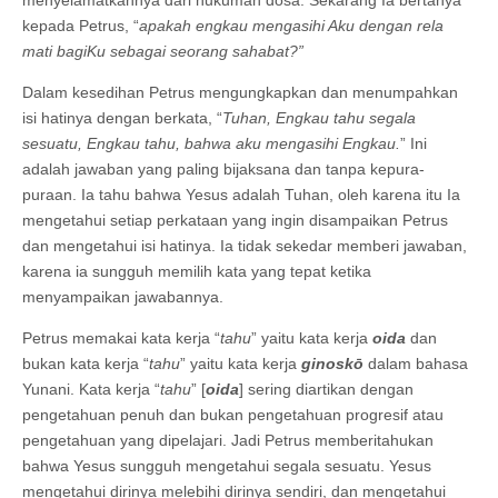
menyelamatkannya dari hukuman dosa. Sekarang Ia bertanya
kepada Petrus, “
apakah engkau mengasihi Aku dengan rela
mati bagiKu sebagai seorang sahabat?”
Dalam kesedihan Petrus mengungkapkan dan menumpahkan
isi hatinya dengan berkata, “
Tuhan, Engkau tahu segala
sesuatu, Engkau tahu, bahwa aku mengasihi Engkau.
” Ini
adalah jawaban yang paling bijaksana dan tanpa kepura-
puraan. Ia tahu bahwa Yesus adalah Tuhan, oleh karena itu Ia
mengetahui setiap perkataan yang ingin disampaikan Petrus
dan mengetahui isi hatinya. Ia tidak sekedar memberi jawaban,
karena ia sungguh memilih kata yang tepat ketika
menyampaikan jawabannya.
Petrus memakai kata kerja “
tahu
” yaitu kata kerja
oida
dan
bukan kata kerja “
tahu
” yaitu kata kerja
ginoskō
dalam bahasa
Yunani. Kata kerja “
tahu
” [
oida
] sering diartikan dengan
pengetahuan penuh dan bukan pengetahuan progresif atau
pengetahuan yang dipelajari. Jadi Petrus memberitahukan
bahwa Yesus sungguh mengetahui segala sesuatu. Yesus
mengetahui dirinya melebihi dirinya sendiri, dan mengetahui