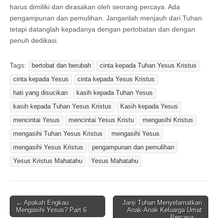
harus dimiliki dan dirasakan oleh seorang percaya. Ada
pengampunan dan pemulihan. Janganlah menjauh dari Tuhan
tetapi datanglah kepadanya dengan pertobatan dan dengan
penuh dedikasi.
Tags:
bertobat dan berubah
cinta kepada Tuhan Yesus Kristus
cinta kepada Yesus
cinta kepada Yesus Kristus
hati yang disucikan
kasih kepada Tuhan Yesus
kasih kepada Tuhan Yesus Kristus
Kasih kepada Yesus
mencintai Yesus
mencintai Yesus Kristu
mengasihi Kristus
mengasihi Tuhan Yesus Kristus
mengasihi Yesus
mengasihi Yesus Kristus
pengampunan dan pemulihan
Yesus Kristus Mahatahu
Yesus Mahatahu
Post
← Apakah Engkau
Janji Tuhan Menyelamatkan
Mengasihi Yesus? Part 6
Anak-Anak Keluarga Umat
navigation
Percaya →