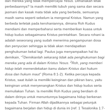
dari mereka yang tidak mempercayai Yesus. Dimanakah letak
perbedaannya? Ia masih memiliki tubuh yang sama dan secara
jasmani dan kasak mata tidak ada yang berbeda, semuanya
masih sama seperti sebelum ia mengenal Kristus. Namun yang
berbeda terletak pada kerohaniannya, dimana Roh Kudus
mendiami dan memperbaharui serta memberikan kuasa untuk
hidup kudus sebagaimana Kristus perintahkan. Secara rohani ia
adalah seseorang yang sudah menerima pengampunan dosa
dan penyucian sehingga ia tidak akan mendapatkan
penghukuman kekal lagi. Paulus juga menyampaikan hal itu
1
demikain, “
Demikianlah sekarang tidak ada penghukuman bagi
2
mereka yang ada di dalam Kristus Yesus.
Roh, yang memberi
hidup telah memerdekakan kamu dalam Kristus dari hukum
dosa dan hukum maut”
(Roma 8:1-2). Ketika percaya kepada
Kristus, saat itulah ia memiliki keinginan dan pikiran baru, yaitu
keinginan untuk menyenangkan Kristus dan hidup kudus serta
memuliakan Tuhan. Ia memiliki Roh Kudus yang berdiam di
dalam dirinya untuk menuntunnya bagaimana hidup berkenan
kepada Tuhan. Firman Allah dijadikannya sebagai petunjuk
bagaimana berjalan dan hidup di dunia ini (ref. 1 Tesalonika 1:7-