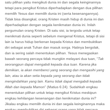
satu pilihan yaitu mengikuti dunia ini dan segala keinginannya
tetapi para pengikut Kristus diperhadapkan dengan dua pilihan:
memilih Yesus dan memilih dunia ini (serta kesenangannya).
Tidak bisa disangkal, orang Kristen masih hidup di dunia ini dan
diperhadapkan dengan segala kenikmatan dunia ini. Inilah
pergumulan orang Kristen. Di satu sisi, ia tergoda untuk tetap
menikmati dunia seperti sebelum mengenal Kristus, tetapi di sisi
lain ia harus hidup berkenan kepada Kristus dan membuktikan
diri sebagai anak Tuhan dan masuk sorga. Hatinya bergolak,
dan ia sering salah menentukan pilihan. Yesus menegaskan
bawah seorang percaya tidak mungkin melayani dua tuan, “
Tak
seorangpun dapat mengabdi kepada dua tuan. Karena jika
demikian, ia akan membenci yang seorang dan mengasihi yang
lain, atau ia akan setia kepada yang seorang dan tidak
mengindahkan yang lain. Kamu tidak dapat mengabdi kepada
Allah dan kepada Mamon
” (Matius 6:24). Sudahkah engkau
menentukan pilihan untuk tetap mengikut Kristus meskipun
engkau kehilangan kesenangan dan kenikmatan dunia ini?
Jikalau engkau memilih dunia ini dan segala keinginannya maka
engkau membuktikan diri sebagai orang yang tidak percaya