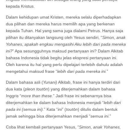
kepada Kristus.
Dalam kehidupan umat Kristen, mereka selalu diperhadapkan
dua pilihan dan mereka harus memilih apa yang berkenan
kepada Tuhan. Hal yang sama juga dialami Petrus. Hanya saja
pilihan itu ditanyakan langsung oleh Yesus sendiri, “
Simon, anak
Yohanes, apakah engkau mengasihi Aku lebih dari pada mereka
ini?
” Apa sesungguhnya maksud pertanyaan ini? Dalam Alkitab
bahasa Indonesia tidak begitu jelas ekspresi pertanyaan ini.
Oleh karena itu hal yang perlu dipelajari terlebih dahulu adalah
mengetahui maksud frase “
lebih dari pada mereka ini.
”
Dalam bahasa asli (
Yunani)
Alkitab, frase ini hanya terdiri dari
dua kata (
pleon tout
ōn
) yang diterjemahkan dalam bahasa
Inggris “
more than these.
” Jadi frase ini sebenarnya bisa
diterjemahkan ke dalam bahasa Indonesia menjadi “
lebih dari
pada ini (semua ini).
” Kata “
ini
” (
tout
ōn
) ditulis dalam bentuk
jamak sehingga bisa diterjemahkan menjadi “
semua ini.
”
Coba lihat kembali pertanyaan Yesus, “
Simon, anak Yohanes,