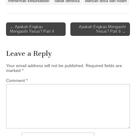
menikmati keduniawian
tabiat berdosa
warisan dosa dari Adam
Post
← Apakah Engkau
Apakah Engkau Mengasihi
Mengasihi Yesus? Part 4
Yesus? Part 6 →
navigation
Leave a Reply
Your email address will not be published.
Required fields are
marked
*
Comment
*