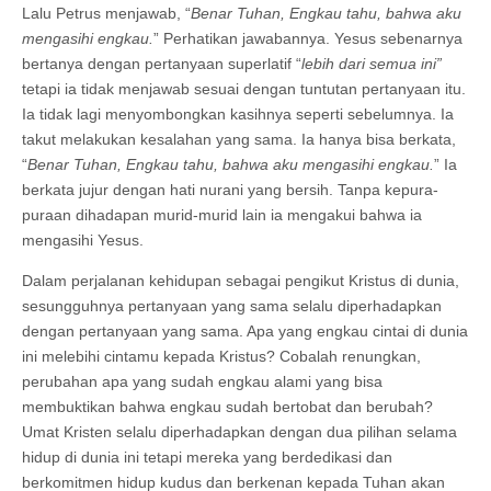
Lalu Petrus menjawab, “
Benar Tuhan, Engkau tahu, bahwa aku
mengasihi engkau.
” Perhatikan jawabannya. Yesus sebenarnya
bertanya dengan pertanyaan superlatif “
lebih dari semua ini”
tetapi ia tidak menjawab sesuai dengan tuntutan pertanyaan itu.
Ia tidak lagi menyombongkan kasihnya seperti sebelumnya. Ia
takut melakukan kesalahan yang sama. Ia hanya bisa berkata,
“
Benar Tuhan, Engkau tahu, bahwa aku mengasihi engkau.
” Ia
berkata jujur dengan hati nurani yang bersih. Tanpa kepura-
puraan dihadapan murid-murid lain ia mengakui bahwa ia
mengasihi Yesus.
Dalam perjalanan kehidupan sebagai pengikut Kristus di dunia,
sesungguhnya pertanyaan yang sama selalu diperhadapkan
dengan pertanyaan yang sama. Apa yang engkau cintai di dunia
ini melebihi cintamu kepada Kristus? Cobalah renungkan,
perubahan apa yang sudah engkau alami yang bisa
membuktikan bahwa engkau sudah bertobat dan berubah?
Umat Kristen selalu diperhadapkan dengan dua pilihan selama
hidup di dunia ini tetapi mereka yang berdedikasi dan
berkomitmen hidup kudus dan berkenan kepada Tuhan akan