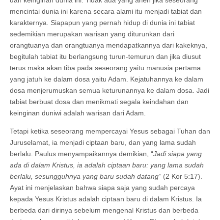
dan keinginan dunia ini. Tidak ada yang aneh jika seseorang
mencintai dunia ini karena secara alami itu menjadi tabiat dan
karakternya. Siapapun yang pernah hidup di dunia ini tabiat
sedemikian merupakan warisan yang diturunkan dari
orangtuanya dan orangtuanya mendapatkannya dari kakeknya,
begitulah tabiat itu berlangsung turun-temurun dan jika diusut
terus maka akan tiba pada seseorang yaitu manusia pertama
yang jatuh ke dalam dosa yaitu Adam. Kejatuhannya ke dalam
dosa menjerumuskan semua keturunannya ke dalam dosa. Jadi
tabiat berbuat dosa dan menikmati segala keindahan dan
keinginan duniwi adalah warisan dari Adam.
Tetapi ketika seseorang mempercayai Yesus sebagai Tuhan dan
Juruselamat, ia menjadi ciptaan baru, dan yang lama sudah
berlalu. Paulus menyampaikannya demikian, “
Jadi siapa yang
ada di dalam Kristus, ia adalah ciptaan baru: yang lama sudah
berlalu, sesungguhnya yang baru sudah datang”
(2 Kor 5:17).
Ayat ini menjelaskan bahwa siapa saja yang sudah percaya
kepada Yesus Kristus adalah ciptaan baru di dalam Kristus. Ia
berbeda dari dirinya sebelum mengenal Kristus dan berbeda