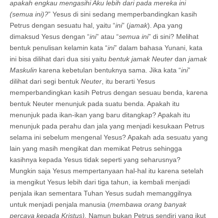
apakah engkau mengasihi Aku lebih dari pada mereka ini
(semua ini)?
” Yesus di sini sedang memperbandingkan kasih
Petrus dengan sesuatu hal, yaitu “
ini
” (
jamak
). Apa yang
dimaksud Yesus dengan “
ini
” atau “
semua ini
” di sini? Melihat
bentuk penulisan kelamin kata “
ini
” dalam bahasa Yunani, kata
ini bisa dilihat dari dua sisi yaitu
bentuk jamak Neuter
dan
jamak
Maskulin
karena kebetulan bentuknya sama. Jika kata “
ini
”
dilihat dari segi bentuk
Neuter
, itu berarti Yesus
memperbandingkan kasih Petrus dengan sesuau benda, karena
bentuk Neuter menunjuk pada suatu benda. Apakah itu
menunjuk pada ikan-ikan yang baru ditangkap? Apakah itu
menunjuk pada perahu dan jala yang menjadi kesukaan Petrus
selama ini sebelum mengenal Yesus? Apakah ada sesuatu yang
lain yang masih mengikat dan memikat Petrus sehingga
kasihnya kepada Yesus tidak seperti yang seharusnya?
Mungkin saja Yesus mempertanyaan hal-hal itu karena setelah
ia mengikut Yesus lebih dari tiga tahun, ia kembali menjadi
penjala ikan sementara Tuhan Yesus sudah memanggilnya
untuk menjadi penjala manusia (
membawa orang banyak
percaya kepada Kristus).
Namun bukan Petrus sendiri yang ikut