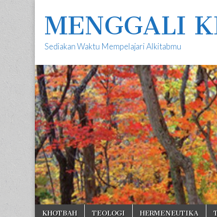
MENGGALI K
Sediakan Waktu Mempelajari Alkitabmu
Skip
Main
KHOTBAH
TEOLOGI
HERMENEUTIKA