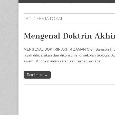
to
menu
content
TAG:
GEREJA LOKAL
Mengenal Doktrin Akhi
MENGENAL DOKTRIN AKHIR ZAMAN Oleh Samson H Doktr
layak dibicarakan dan dikonsumsi di sekolah teologia. A
awam. Mungkin inilah salah satu sebab kenapa…
Read more →