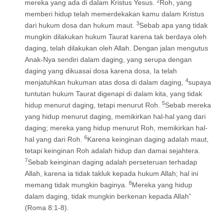
2
mereka yang ada di dalam Kristus Yesus.
Roh, yang
memberi hidup telah memerdekakan kamu dalam Kristus
3
dari hukum dosa dan hukum maut.
Sebab apa yang tidak
mungkin dilakukan hukum Taurat karena tak berdaya oleh
daging, telah dilakukan oleh Allah. Dengan jalan mengutus
Anak-Nya sendiri dalam daging, yang serupa dengan
daging yang dikuasai dosa karena dosa, Ia telah
4
menjatuhkan hukuman atas dosa di dalam daging,
supaya
tuntutan hukum Taurat digenapi di dalam kita, yang tidak
5
hidup menurut daging, tetapi menurut Roh.
Sebab mereka
yang hidup menurut daging, memikirkan hal-hal yang dari
daging; mereka yang hidup menurut Roh, memikirkan hal-
6
hal yang dari Roh.
Karena keinginan daging adalah maut,
tetapi keinginan Roh adalah hidup dan damai sejahtera.
7
Sebab keinginan daging adalah perseteruan terhadap
Allah, karena ia tidak takluk kepada hukum Allah; hal ini
8
memang tidak mungkin baginya.
Mereka yang hidup
dalam daging, tidak mungkin berkenan kepada Allah”
(Roma 8:1-8).