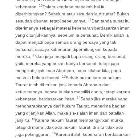
10
kebenaran.
Dalam keadaan manakah hal itu
diperhitungkan? Sebelum atau sesudah ia disunat? Bukan
11
sesudah disunat, tetapi sebelumnya.
Dan tanda sunat itu
diterimanya sebagai meterai kebenaran berdasarkan iman
yang ditunjukkannya, sebelum ia bersunat. Demikianlah ia
dapat menjadi bapa semua orang percaya yang tak
bersunat, supaya kebenaran diperhitungkan kepada
12
mereka,
dan juga menjadi bapa orang-orang bersunat,
yaitu mereka yang bukan hanya bersunat, tetapi juga
mengikuti jejak iman Abraham, bapa leluhur kita, pada
13
masa ia belum disunat.
Sebab bukan karena hukum
Taurat telah diberikan janji kepada Abraham dan
keturunannya, bahwa ia akan memiliki dunia, tetapi karena
14
kebenaran, berdasarkan iman.
Sebab jika mereka yang
mengharapkannya dari hukum Taurat, menerima bagian
yang dijanjikan Allah, maka sia-sialah iman dan batallah
15
janji itu.
Karena hukum Taurat membangkitkan murka,
tetapi di mana tidak ada hukum Taurat, di situ tidak ada
16
juga pelanggaran.
Karena itulah kebenaran berdasarkan