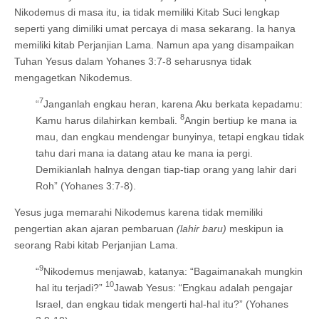
Nikodemus di masa itu, ia tidak memiliki Kitab Suci lengkap
seperti yang dimiliki umat percaya di masa sekarang. Ia hanya
memiliki kitab Perjanjian Lama. Namun apa yang disampaikan
Tuhan Yesus dalam Yohanes 3:7-8 seharusnya tidak
mengagetkan Nikodemus.
7
“
Janganlah engkau heran, karena Aku berkata kepadamu:
8
Kamu harus dilahirkan kembali.
Angin bertiup ke mana ia
mau, dan engkau mendengar bunyinya, tetapi engkau tidak
tahu dari mana ia datang atau ke mana ia pergi.
Demikianlah halnya dengan tiap-tiap orang yang lahir dari
Roh” (Yohanes 3:7-8).
Yesus juga memarahi Nikodemus karena tidak memiliki
pengertian akan ajaran pembaruan
(lahir baru)
meskipun ia
seorang Rabi kitab Perjanjian Lama.
9
“
Nikodemus menjawab, katanya: “Bagaimanakah mungkin
10
hal itu terjadi?”
Jawab Yesus: “Engkau adalah pengajar
Israel, dan engkau tidak mengerti hal-hal itu?” (Yohanes