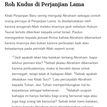
Roh Kudus di Perjanjian Lama
Kitab Perjanjian Baru sering mengutip Abraham sebagai contoh
orang percaya di Perjanjian Lama. Ia diselamatakan oleh
karena anugerah Allah melalui imannya jauh sebelum Hukum
Taurat tertulis diberikan kepada umat Israel. Paulus
menegaskan kepada jemaat Roma bahwa Abraham dibenarkan
karena imannya dan bukan karena perbuatan baik atau
ketaatannya pada perintah Allah seperti sunat.
1
“
Jadi apakah akan kita katakan tentang Abraham, bapa
2
leluhur jasmani kita?
Sebab jikalau Abraham dibenarkan
karena perbuatannya, maka ia beroleh dasar untuk
3
bermegah, tetapi tidak di hadapan Allah.
Sebab apakah
dikatakan nas Kitab Suci? “Lalu percayalah Abraham
kepada Tuhan, dan Tuhan memperhitungkan hal itu
9
kepadanya sebagai kebenaran. . . .
Adakah ucapan
bahagia ini hanya berlaku bagi orang bersunat saja atau
juga bagi orang tak bersunat? Sebab telah kami katakan,
bahwa kepada Abraham iman diperhitungkan sebagai