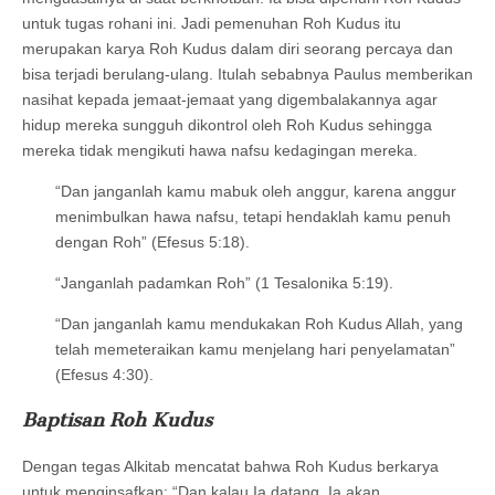
untuk tugas rohani ini. Jadi pemenuhan Roh Kudus itu
merupakan karya Roh Kudus dalam diri seorang percaya dan
bisa terjadi berulang-ulang. Itulah sebabnya Paulus memberikan
nasihat kepada jemaat-jemaat yang digembalakannya agar
hidup mereka sungguh dikontrol oleh Roh Kudus sehingga
mereka tidak mengikuti hawa nafsu kedagingan mereka.
“Dan janganlah kamu mabuk oleh anggur, karena anggur
menimbulkan hawa nafsu, tetapi hendaklah kamu penuh
dengan Roh” (Efesus 5:18).
“Janganlah padamkan Roh” (1 Tesalonika 5:19).
“Dan janganlah kamu mendukakan Roh Kudus Allah, yang
telah memeteraikan kamu menjelang hari penyelamatan”
(Efesus 4:30).
Baptisan Roh Kudus
Dengan tegas Alkitab mencatat bahwa Roh Kudus berkarya
untuk menginsafkan: “Dan kalau Ia datang, Ia akan