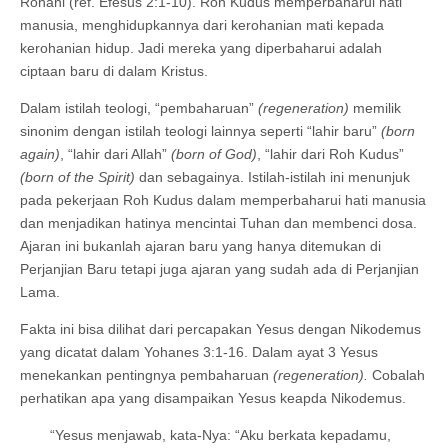
Rohani (ref. Efesus 2:1-10). Roh Kudus memperbaharui hati
manusia, menghidupkannya dari kerohanian mati kepada
kerohanian hidup. Jadi mereka yang diperbaharui adalah
ciptaan baru di dalam Kristus.
Dalam istilah teologi, “pembaharuan”
(regeneration)
memilik
sinonim dengan istilah teologi lainnya seperti “lahir baru”
(born
again)
, “lahir dari Allah”
(born of God)
, “lahir dari Roh Kudus”
(born of the Spirit)
dan sebagainya. Istilah-istilah ini menunjuk
pada pekerjaan Roh Kudus dalam memperbaharui hati manusia
dan menjadikan hatinya mencintai Tuhan dan membenci dosa.
Ajaran ini bukanlah ajaran baru yang hanya ditemukan di
Perjanjian Baru tetapi juga ajaran yang sudah ada di Perjanjian
Lama.
Fakta ini bisa dilihat dari percapakan Yesus dengan Nikodemus
yang dicatat dalam Yohanes 3:1-16. Dalam ayat 3 Yesus
menekankan pentingnya pembaharuan
(regeneration).
Cobalah
perhatikan apa yang disampaikan Yesus keapda Nikodemus.
“Yesus menjawab, kata-Nya: “Aku berkata kepadamu,