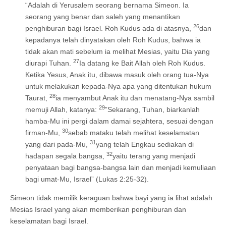
“Adalah di Yerusalem seorang bernama Simeon. Ia
seorang yang benar dan saleh yang menantikan
26
penghiburan bagi Israel. Roh Kudus ada di atasnya,
dan
kepadanya telah dinyatakan oleh Roh Kudus, bahwa ia
tidak akan mati sebelum ia melihat Mesias, yaitu Dia yang
27
diurapi Tuhan.
Ia datang ke Bait Allah oleh Roh Kudus.
Ketika Yesus, Anak itu, dibawa masuk oleh orang tua-Nya
untuk melakukan kepada-Nya apa yang ditentukan hukum
28
Taurat,
ia menyambut Anak itu dan menatang-Nya sambil
29
memuji Allah, katanya:
”Sekarang, Tuhan, biarkanlah
hamba-Mu ini pergi dalam damai sejahtera, sesuai dengan
30
firman-Mu,
sebab mataku telah melihat keselamatan
31
yang dari pada-Mu,
yang telah Engkau sediakan di
32
hadapan segala bangsa,
yaitu terang yang menjadi
penyataan bagi bangsa-bangsa lain dan menjadi kemuliaan
bagi umat-Mu, Israel” (Lukas 2:25-32).
Simeon tidak memilik keraguan bahwa bayi yang ia lihat adalah
Mesias Israel yang akan memberikan penghiburan dan
keselamatan bagi Israel.