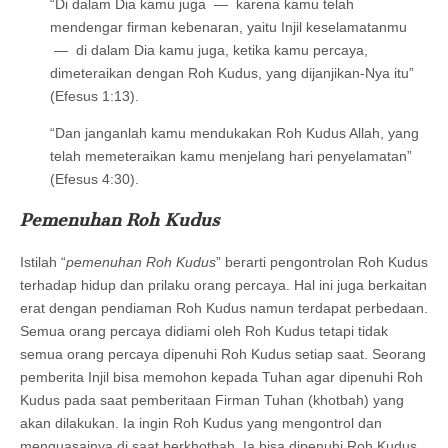
“Di dalam Dia kamu juga — karena kamu telah
mendengar firman kebenaran, yaitu Injil keselamatanmu
— di dalam Dia kamu juga, ketika kamu percaya,
dimeteraikan dengan Roh Kudus, yang dijanjikan-Nya itu”
(Efesus 1:13).
“Dan janganlah kamu mendukakan Roh Kudus Allah, yang
telah memeteraikan kamu menjelang hari penyelamatan”
(Efesus 4:30).
Pemenuhan Roh Kudus
Istilah “
pemenuhan Roh Kudus
” berarti pengontrolan Roh Kudus
terhadap hidup dan prilaku orang percaya. Hal ini juga berkaitan
erat dengan pendiaman Roh Kudus namun terdapat perbedaan.
Semua orang percaya didiami oleh Roh Kudus tetapi tidak
semua orang percaya dipenuhi Roh Kudus setiap saat. Seorang
pemberita Injil bisa memohon kepada Tuhan agar dipenuhi Roh
Kudus pada saat pemberitaan Firman Tuhan (khotbah) yang
akan dilakukan. Ia ingin Roh Kudus yang mengontrol dan
menguasainya di saat berkhotbah. Ia bisa dipenuhi Roh Kudus