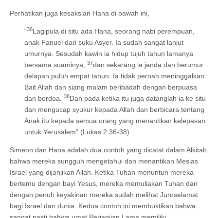
Perhatikan juga kesaksian Hana di bawah ini,
36
“
Lagipula di situ ada Hana, seorang nabi perempuan,
anak Fanuel dari suku Asyer. Ia sudah sangat lanjut
umurnya. Sesudah kawin ia hidup tujuh tahun lamanya
37
bersama suaminya,
dan sekarang ia janda dan berumur
delapan puluh empat tahun. Ia tidak pernah meninggalkan
Bait Allah dan siang malam beribadah dengan berpuasa
38
dan berdoa.
Dan pada ketika itu juga datanglah ia ke situ
dan mengucap syukur kepada Allah dan berbicara tentang
Anak itu kepada semua orang yang menantikan kelepasan
untuk Yerusalem” (Lukas 2:36-38).
Simeon dan Hana adalah dua contoh yang dicatat dalam Alkitab
bahwa mereka sungguh mengetahui dan menantikan Mesias
Israel yang dijanjikan Allah. Ketika Tuhan menuntun mereka
bertemu dengan bayi Yesus, mereka memuliakan Tuhan dan
dengan penuh keyakinan mereka sudah melihat Juruselamat
bagi Israel dan dunia. Kedua contoh ini membuktikan bahwa
sangat pasti bahwa umat Perjanjian Lama memiliki