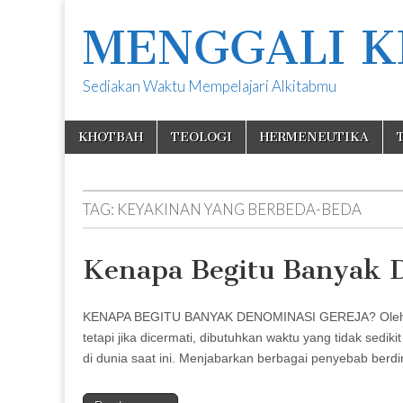
MENGGALI K
Sediakan Waktu Mempelajari Alkitabmu
Skip
Main
KHOTBAH
TEOLOGI
HERMENEUTIKA
to
menu
content
TAG:
KEYAKINAN YANG BERBEDA-BEDA
Kenapa Begitu Banyak 
KENAPA BEGITU BANYAK DENOMINASI GEREJA? Oleh Sa
tetapi jika dicermati, dibutuhkan waktu yang tidak sed
di dunia saat ini. Menjabarkan berbagai penyebab berd