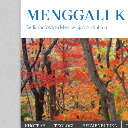
MENGGALI K
Sediakan Waktu Mempelajari Alkitabmu
Skip
Main
KHOTBAH
TEOLOGI
HERMENEUTIKA