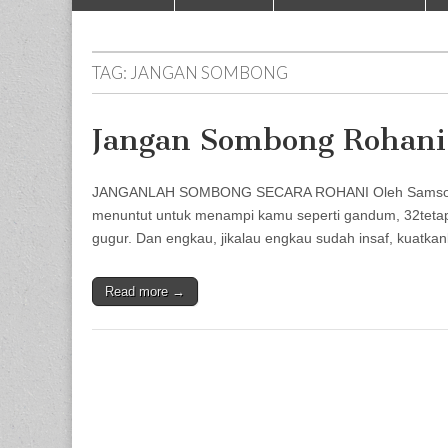
to
menu
content
TAG:
JANGAN SOMBONG
Jangan Sombong Rohani
JANGANLAH SOMBONG SECARA ROHANI Oleh Samson H Na
menuntut untuk menampi kamu seperti gandum, 32tetap
gugur. Dan engkau, jikalau engkau sudah insaf, kuat
Read more →