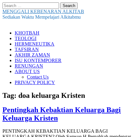
Search
for:
MENGGALI KEBENARAN ALKITAB
Sediakan Waktu Mempelajari Alkitabmu
Main
Skip
KHOTBAH
to
TEOLOGI
menu
content
HERMENEUTIKA
TAFSIRAN
AKHIR ZAMAN
ISU KONTEMPORER
RENUNGAN
ABOUT US
Contact Us
PRIVACY POLICY
Tag:
doa keluarga Kristen
Pentingkah Kebaktian Keluarga Bagi
Keluarga Kristen
PENTINGKAH KEBAKTIAN KELUARGA BAGI
KELUARGA KRISTEN? Oleh Samson H Pernahkah mendengar