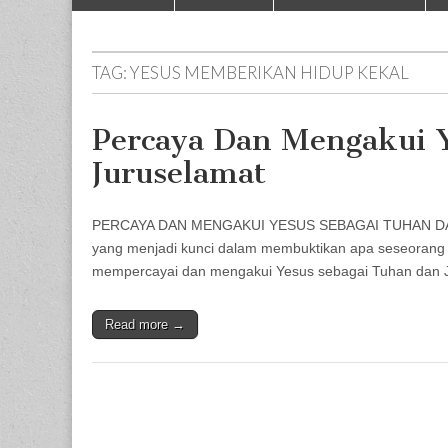
to
menu
content
TAG:
YESUS MEMBERIKAN HIDUP KEKAL
Percaya Dan Mengakui 
Juruselamat
PERCAYA DAN MENGAKUI YESUS SEBAGAI TUHAN DAN J
yang menjadi kunci dalam membuktikan apa seseorang
mempercayai dan mengakui Yesus sebagai Tuhan dan J
Read more →