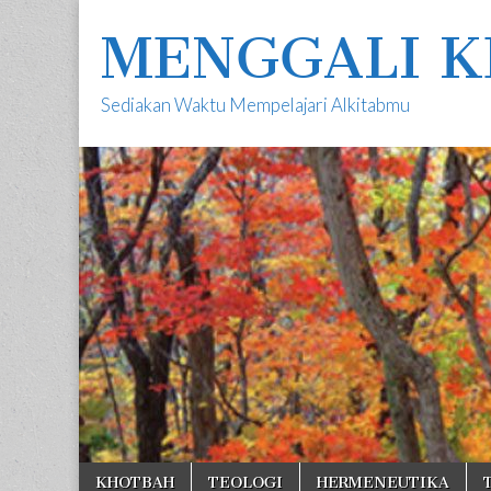
MENGGALI K
Sediakan Waktu Mempelajari Alkitabmu
Skip
Main
KHOTBAH
TEOLOGI
HERMENEUTIKA