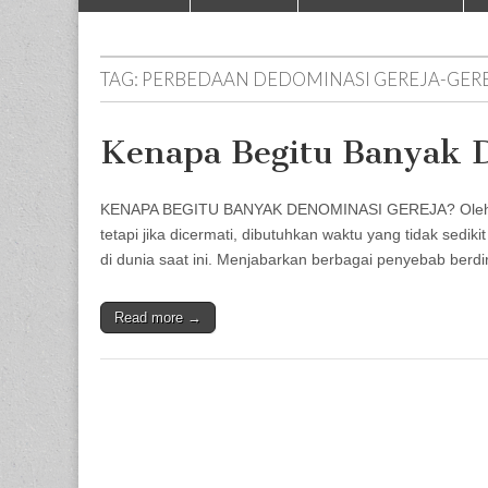
to
menu
content
TAG:
PERBEDAAN DEDOMINASI GEREJA-GER
Kenapa Begitu Banyak 
KENAPA BEGITU BANYAK DENOMINASI GEREJA? Oleh Sa
tetapi jika dicermati, dibutuhkan waktu yang tidak sed
di dunia saat ini. Menjabarkan berbagai penyebab berd
Read more →