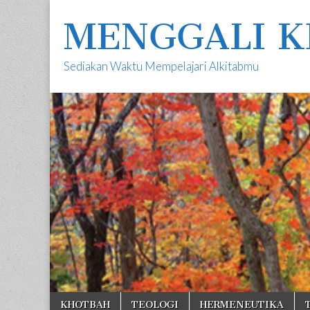
MENGGALI K
Sediakan Waktu Mempelajari Alkitabmu
Skip
Main
KHOTBAH
TEOLOGI
HERMENEUTIKA