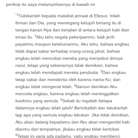
perikop itu saya melampirkannya di bawah ini.
“1
Tuliskanlah kepada malaikat jemaat di Efesus: Inilah
firman dari Dia, yang memegang ketujuh bintang itu di
tangan kanan-Nya dan berjalan di antara ketujuh kaki dian
2
emas itu.
Aku tahu segala pekerjaanmu: baik jerih
payahmu maupun ketekunanmu. Aku tahu, bahwa engkau
tidak dapat sabar terhadap orang-orang jahat, bahwa
engkau telah mencobai mereka yang menyebut dirinya
rasul, tetapi yang sebenarnya tidak demikian, bahwa
3
engkau telah mendapati mereka pendusta.
Dan engkau
tetap sabar dan menderita oleh karena nama-Ku; dan
4
engkau tidak mengenal lelah.
Namun demikian Aku
mencela engkau, karena engkau telah meninggalkan
5
kasihmu yang semula.
Sebab itu ingatlah betapa
dalamnya engkau telah jatuh! Bertobatlah dan lakukanlah
lagi apa yang semula engkau lakukan. Jika tidak demikian,
Aku akan datang kepadamu dan Aku akan mengambil kaki
dianmu dari tempatnya, jikalau engkau tidak bertobat.
6
Tetapi ini yang ada padamu, yaitu engkau membenci