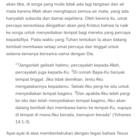
akan tiba, di sorga yang mulia tidak ada lagi tangisan dan air
mata karena Allah akan menghapus semua air mata, yang ada
hanyalah sukacita dan damai sejahtera. Oleh karena itu, umat
percaya senantiasa diingatkan akan janji Kristus bahwa Ia naik
ke sorga untuk menyediakan tempat bagi mereka yang percaya
kepadaNya. Pada waktu yang Tuhan tentukan Ia akan datang
kembali membawa setiap umat percaya dan tinggal untuk
selama-lamanya bersama-sama dengan Dia.
1
“
Janganlah gelisah hatimu; percayalah kepada Allah,
2
percayalah juga kepada-Ku.
Di rumah Bapa-Ku banyak
tempat tinggal. Jika tidak demikian, tentu Aku
mengatakannya kepadamu. Sebab Aku pergi ke situ untuk
3
menyediakan tempat bagimu.
Dan apabila Aku telah pergi
ke situ dan telah menyediakan tempat bagimu, Aku akan
datang kembali dan membawa kamu ke tempat-Ku, supaya
di tempat di mana Aku berada, kamupun berada” (Yohanes
14:1-3).
Ayat-ayat di atas memberitahukan dengan tegas bahwa Yesus