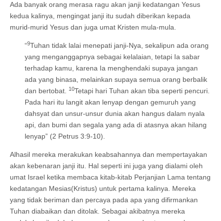
Ada banyak orang merasa ragu akan janji kedatangan Yesus
kedua kalinya, mengingat janji itu sudah diberikan kepada
murid-murid Yesus dan juga umat Kristen mula-mula.
9
“
Tuhan tidak lalai menepati janji-Nya, sekalipun ada orang
yang menganggapnya sebagai kelalaian, tetapi Ia sabar
terhadap kamu, karena Ia menghendaki supaya jangan
ada yang binasa, melainkan supaya semua orang berbalik
10
dan bertobat.
Tetapi hari Tuhan akan tiba seperti pencuri.
Pada hari itu langit akan lenyap dengan gemuruh yang
dahsyat dan unsur-unsur dunia akan hangus dalam nyala
api, dan bumi dan segala yang ada di atasnya akan hilang
lenyap” (2 Petrus 3:9-10).
Alhasil mereka merakukan keabsahannya dan mempertayakan
akan kebenaran janji itu. Hal seperti ini juga yang dialami oleh
umat Israel ketika membaca kitab-kitab Perjanjian Lama tentang
kedatangan Mesias(Kristus) untuk pertama kalinya. Mereka
yang tidak beriman dan percaya pada apa yang difirmankan
Tuhan diabaikan dan ditolak. Sebagai akibatnya mereka