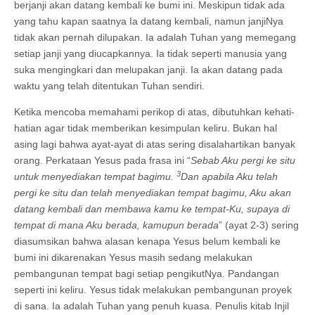
berjanji akan datang kembali ke bumi ini. Meskipun tidak ada
yang tahu kapan saatnya Ia datang kembali, namun janjiNya
tidak akan pernah dilupakan. Ia adalah Tuhan yang memegang
setiap janji yang diucapkannya. Ia tidak seperti manusia yang
suka mengingkari dan melupakan janji. Ia akan datang pada
waktu yang telah ditentukan Tuhan sendiri.
Ketika mencoba memahami perikop di atas, dibutuhkan kehati-
hatian agar tidak memberikan kesimpulan keliru. Bukan hal
asing lagi bahwa ayat-ayat di atas sering disalahartikan banyak
orang. Perkataan Yesus pada frasa ini “
Sebab Aku pergi ke situ
3
untuk menyediakan tempat bagimu.
Dan apabila Aku telah
pergi ke situ dan telah menyediakan tempat bagimu, Aku akan
datang kembali dan membawa kamu ke tempat-Ku, supaya di
tempat di mana Aku berada, kamupun berada
” (ayat 2-3) sering
diasumsikan bahwa alasan kenapa Yesus belum kembali ke
bumi ini dikarenakan Yesus masih sedang melakukan
pembangunan tempat bagi setiap pengikutNya. Pandangan
seperti ini keliru. Yesus tidak melakukan pembangunan proyek
di sana. Ia adalah Tuhan yang penuh kuasa. Penulis kitab Injil